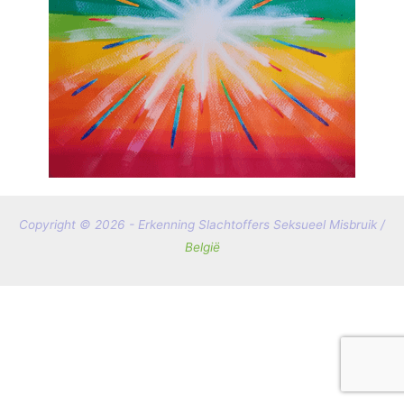
Copyright © 2026 - Erkenning Slachtoffers Seksueel Misbruik /
België